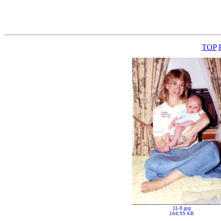
TOP
11-6.jpg
164.55 KB