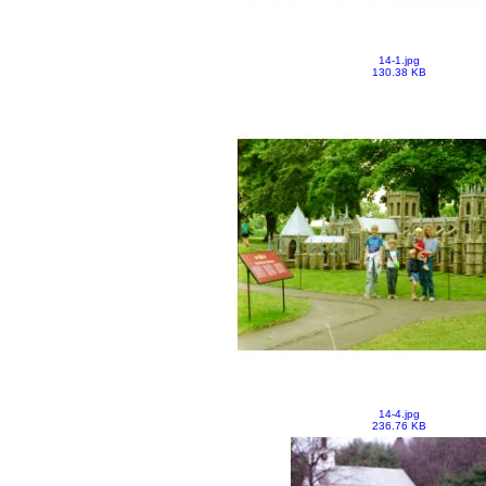
14-1.jpg
130.38 KB
14-4.jpg
236.76 KB