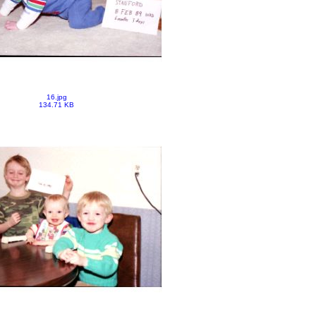
16.jpg
134.71 KB