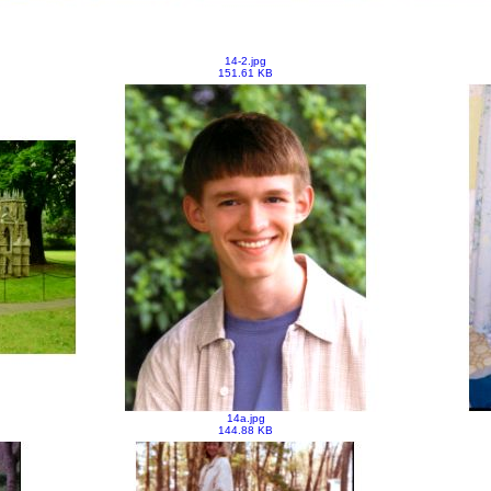
14-2.jpg
151.61 KB
14a.jpg
144.88 KB