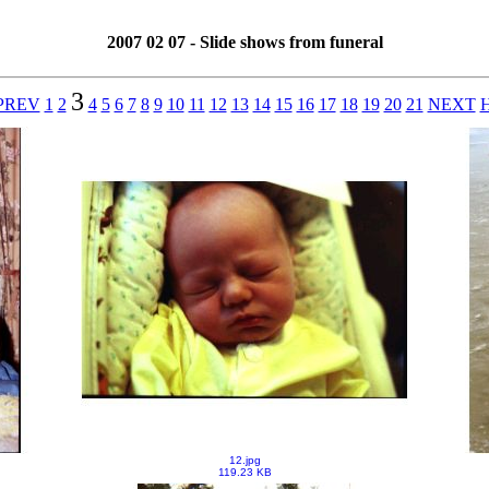
2007 02 07 - Slide shows from funeral
3
PREV
1
2
4
5
6
7
8
9
10
11
12
13
14
15
16
17
18
19
20
21
NEXT
12.jpg
119.23 KB