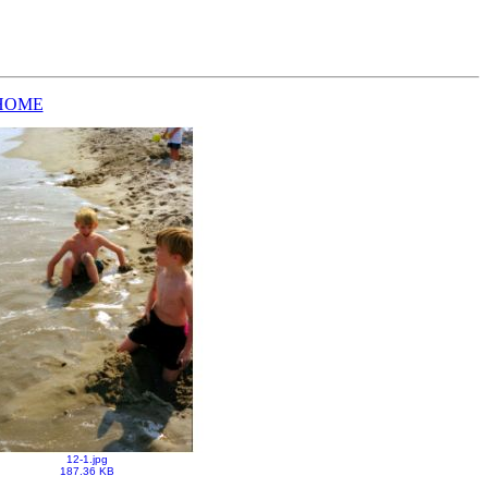
HOME
12-1.jpg
187.36 KB