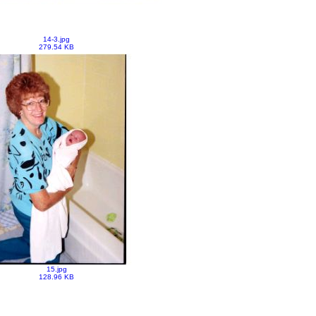
14-3.jpg
279.54 KB
15.jpg
128.96 KB